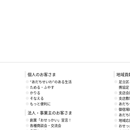
個人のお客さま
地域貢
“あだちせいわ”のある生活
足立区
ためる・ふやす
携協定
かりる
支店会
そなえる
支店敷
もっと便利に
あだち
御宿場
法人・事業主のお客さま
あだち
創業「おせっかい」宣言！
地域応援
各種商談会・交流会
おせっ