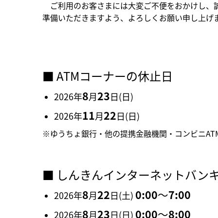
ご利用のお客さまには大変ご不便をおかけし、誠
準備いただきますよう、よろしくお願い申し上げ
■ ATMコーナーの休止日
8
23
2026年
月
日(日)
11
22
2026年
月
日(日)
※ゆうちょ銀行・他の提携金融機関・コンビニAT
■ しんきんインターネットバン
8
22
0:00
～
7:00
2026年
月
日(土)
8
23
0:00
～
8:00
2026年
月
日(日)