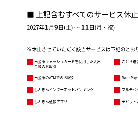
■ 上記含むすべてのサービス休
1
9
11
2027年
月
日(土) ～
日(月・祝)
※休止させていただく該当サービスは下記のとお
当金庫キャッシュカードを使用した入出
ことら送
金等のお取引
当金庫のATMでのお取引
BankPay
しんきんインターネットバンキング
マルチペ
しんきん通帳アプリ
デビット