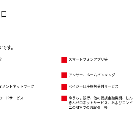
止日
りです。
金
スマートフォンアプリ等
アンサー、ホームバンキング
イメントネットワーク
ペイジー口座振替受付サービス
カードサービス
ゆうちょ銀行、他の提携金融機関、しん
きんゼロネットサービス、およびコンビ
ニのATMでのお取引 等