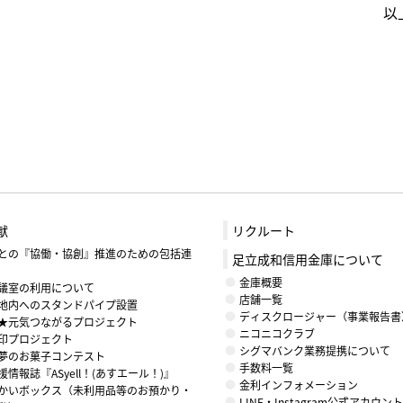
以
献
リクルート
との『協働・協創』推進のための包括連
足立成和信用金庫について
金庫概要
議室の利用について
店舗一覧
地内へのスタンドパイプ設置
ディスクロージャー（事業報告書
★元気つながるプロジェクト
ニコニコクラブ
印プロジェクト
シグマバンク業務提携について
夢のお菓子コンテスト
手数料一覧
情報誌『ASyell！(あすエール！)』
金利インフォメーション
かいボックス（未利用品等のお預かり・
LINE・Instagram公式アカウ