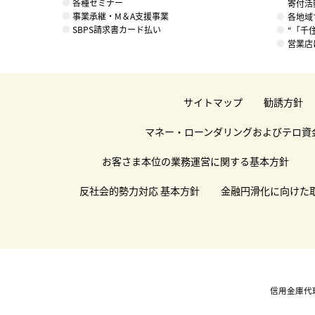
各種セミナー
寄付活
事業承継・M＆A支援事業
各地域
SBPS請求書カード払い
“「千
営業店
サイトマップ
勧誘方針
マネー・ローンダリングおよびテロ資
お客さま本位の業務運営に関する基本方針
反社会的勢力対応 基本方針
金融円滑化に向けた
信用金庫代