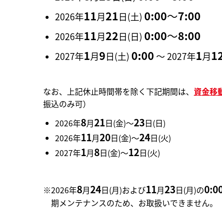
11
21
0:00
～
7:00
2026年
月
日(土)
11
22
0:00
～
8:00
2026年
月
日(日)
1
9
0:00
1
1
2027年
月
日(土)
～ 2027年
月
なお、上記休止時間帯を除く下記期間は、
資金移
振込のみ可）
8
21
23
2026年
月
日(金)～
日(日)
11
20
24
2026年
月
日(金)～
日(火)
1
8
12
2027年
月
日(金)～
日(火)
8
24
11
23
0:0
※2026年
月
日(月)および
月
日(月)の
期メンテナンスのため、お取扱いできません。