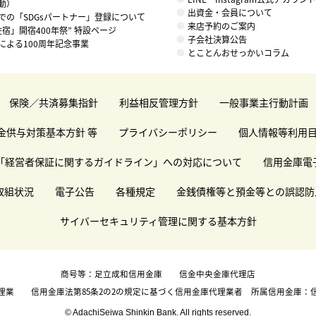
動）
出資金・会員について
での「SDGsパートナー」登録について
来店予約のご案内
住宿」開宿400年祭” 特設ページ
子会社決算公告
による100周年記念事業
とことんおせっかいコラム
保険／共済募集指針
利益相反管理方針
一般事業主行動計画
金供与対策基本方針 等
プライバシーポリシー
個人情報等利用
「経営者保証に関するガイドライン」への対応について
信用金庫電
取組状況
電子公告
各種規定
金銭債権等と預金等との誤認防
サイバーセキュリティ管理に関する基本方針
商号等：足立成和信用金庫 信金中央金庫代理店
理業 信用金庫法第85条2の2の規定に基づく信用金庫代理業者 所属信用金庫：
© AdachiSeiwa Shinkin Bank. All rights reserved.