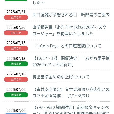
した～
2026/07/31
窓口混雑が予想される日・時間帯のご案内
お知らせ
事業報告書「あだちせいわ2026ディスク
2026/07/30
ロージャー」を掲載いたしました
お知らせ
2026/07/15
「J-Coin Pay」との口座連携について
お知らせ
【10/17・18】 開催決定！「あだち菓子博
2026/07/13
2026 in アリオ西新井」
地域貢献
2026/07/10
貸出基準金利の引上げについて
お知らせ
【青井支店限定】青井兵和通り商店街との
2026/07/06
コラボ企画開催！（7/1～8/31）
地域貢献
【7/6～9/30 期間限定】定期預金キャンペ
2026/07/06
ーン「創立100周年記念 地域の未来応援定