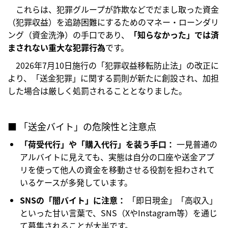
これらは、犯罪グループが詐欺などでだまし取った資金
（犯罪収益）を追跡困難にするためのマネー・ローンダリ
ング（資金洗浄）の手口であり、
「知らなかった」では済
まされない重大な犯罪行為
です。
2026年7月10日施行の「犯罪収益移転防止法」の改正に
より、「送金犯罪」に関する罰則が新たに創設され、加担
した場合は厳しく処罰されることとなりました。
■ 「送金バイト」の危険性と注意点
「荷受代行」や「購入代行」を装う手口：
一見普通の
アルバイトに見えても、実態は自分の口座や送金アプ
リを使って他人の資金を移動させる役割を担わされて
いるケースが多発しています。
SNSの「闇バイト」に注意：
「即日現金」「高収入」
といった甘い言葉で、SNS（XやInstagram等）を通じ
て募集されることが大半です。