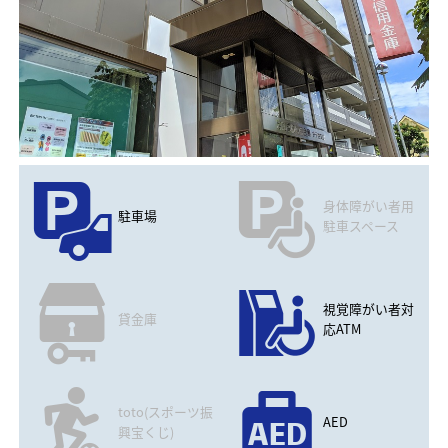
身体障がい者用
駐車場
駐車スペース
視覚障がい者対
貸金庫
応ATM
toto(スポーツ振
AED
興宝くじ)