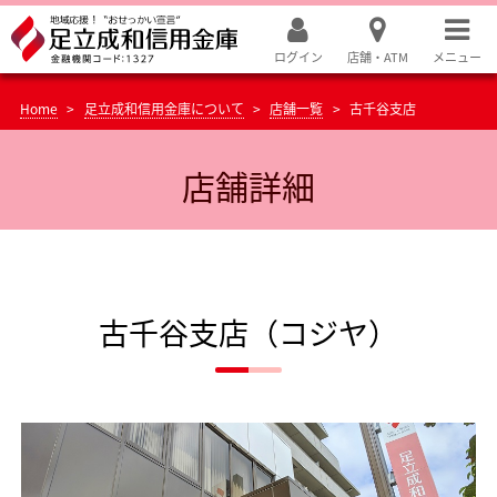
ログイン
店舗・ATM
メニュー
Home
足立成和信用金庫について
店舗一覧
古千谷支店
店舗詳細
古千谷支店（コジヤ）