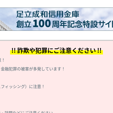
!! 詐欺や犯罪にご注意ください !!
意！
！金融犯罪の被害が多発しています！
スフィッシング）に注意！
！
！
話・訪問などにご注意ください