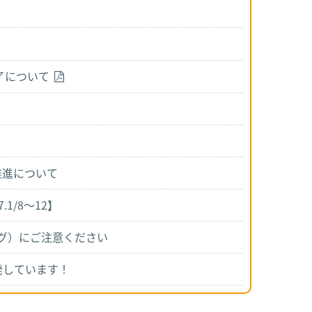
了について
推進について
1/8～12】
ング）にご注意ください
発しています！