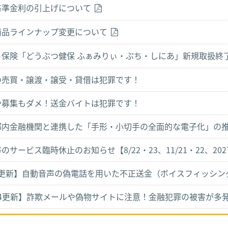
基準金利の引上げについて
商品ラインナップ変更について
ト保険「どうぶつ健保 ふぁみりぃ・ぷち・しにあ」新規取扱終
の売買・譲渡・譲受・貸借は犯罪です！
や募集もダメ！送金バイトは犯罪です！
都内金融機関と連携した「手形・小切手の全面的な電子化」の
等のサービス臨時休止のお知らせ【8/22・23、11/21・22、2027.
/9更新】自動音声の偽電話を用いた不正送金（ボイスフィッシ
/14更新】詐欺メールや偽物サイトに注意！金融犯罪の被害が多