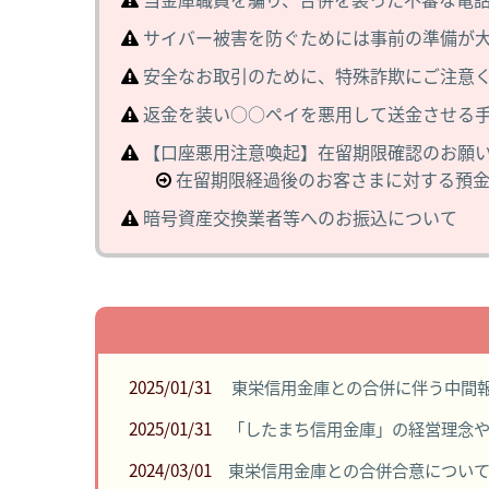
サイバー被害を防ぐためには事前の準備が
安全なお取引のために、特殊詐欺にご注意
返金を装い○○ペイを悪用して送金させる
【口座悪用注意喚起】在留期限確認のお願い（ [Caution ag
在留期限経過後のお客さまに対する預
暗号資産交換業者等へのお振込について
2025/01/31
東栄信用金庫との合併に伴う中間報告
2025/01/31
「したまち信用金庫」の経営理念やロ
2024/03/01
東栄信用金庫との合併合意につい