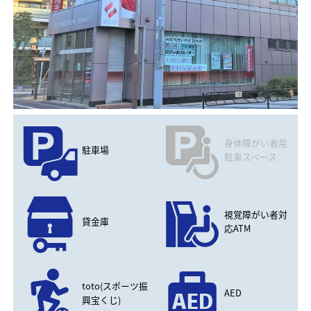
身体障がい者用
駐車場
駐車スペース
視覚障がい者対
貸金庫
応ATM
toto(スポーツ振
AED
興宝くじ)