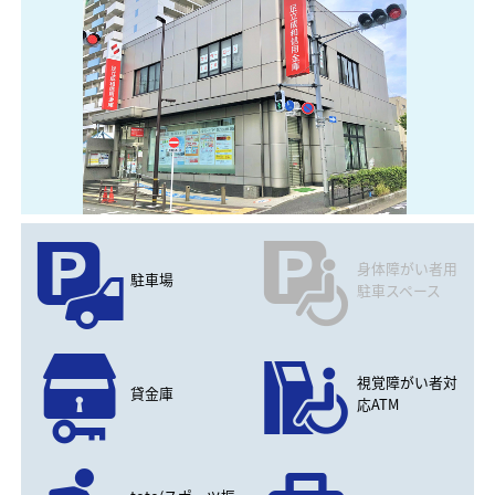
身体障がい者用
駐車場
駐車スペース
視覚障がい者対
貸金庫
応ATM