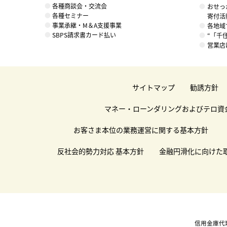
各種商談会・交流会
おせっ
各種セミナー
寄付活
事業承継・M＆A支援事業
各地域
SBPS請求書カード払い
“「千
営業店
サイトマップ
勧誘方針
マネー・ローンダリングおよびテロ資
お客さま本位の業務運営に関する基本方針
反社会的勢力対応 基本方針
金融円滑化に向けた
信用金庫代