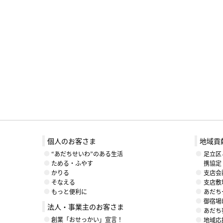
個人のお客さま
地域貢
“あだちせいわ”のある生活
足立区
ためる・ふやす
携協定
かりる
支店会
そなえる
支店敷
もっと便利に
あだち
御宿場
法人・事業主のお客さま
あだち
創業「おせっかい」宣言！
地域応援