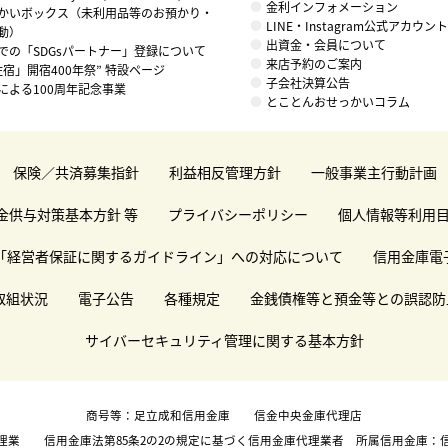
金利インフォメーション
かいボックス（未利用品等のお預かり・
LINE・Instagram公式アカウ
動）
出資金・会員について
での「SDGsパートナー」登録について
来店予約のご案内
住宿」開宿400年祭” 特設ページ
子会社決算公告
による100周年記念事業
とことんおせっかいコラム
保険／共済募集指針
利益相反管理方針
一般事業主行動計画
金供与対策基本方針 等
プライバシーポリシー
個人情報等利用
「経営者保証に関するガイドライン」への対応について
信用金庫電
取組状況
電子公告
各種規定
金銭債権等と預金等との誤認防
サイバーセキュリティ管理に関する基本方針
商号等：足立成和信用金庫 信金中央金庫代理店
理業 信用金庫法第85条2の2の規定に基づく信用金庫代理業者 所属信用金庫：