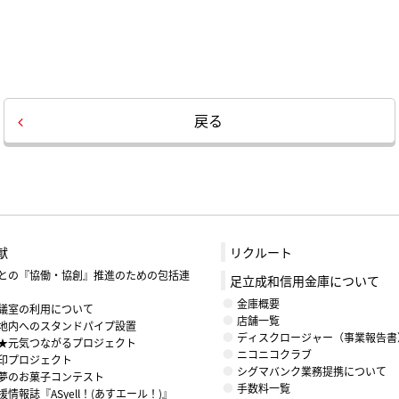
戻る
献
リクルート
との『協働・協創』推進のための包括連
足立成和信用金庫について
金庫概要
議室の利用について
店舗一覧
地内へのスタンドパイプ設置
ディスクロージャー（事業報告書
★元気つながるプロジェクト
ニコニコクラブ
印プロジェクト
シグマバンク業務提携について
夢のお菓子コンテスト
手数料一覧
情報誌『ASyell！(あすエール！)』