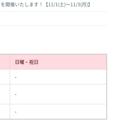
いたします！【11/1(土)～11/3(月)】
日曜・祝日
-
-
-