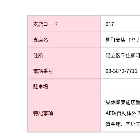
⽀店コード
017
⽀店名
柳町支店（ヤ
住所
足立区千住柳町3
電話番号
03-3879-7711
駐⾞場
昼休業実施店舗（
特記事項
AED(自動体
貸金庫、空い