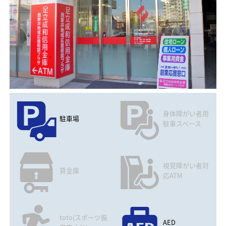
身体障がい者用
駐車場
駐車スペース
視覚障がい者対
貸金庫
応ATM
toto(スポーツ振
AED