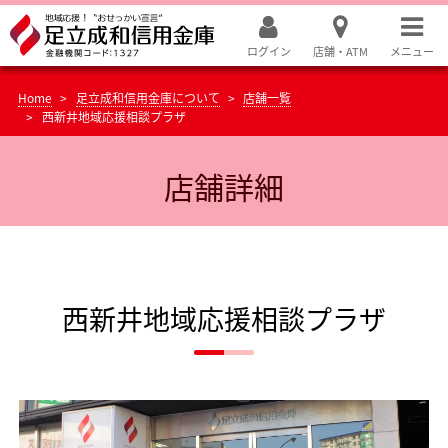
ログイン
店舗・ATM
メニュー
Home
足立成和信用金庫について
店舗一覧
西新井地域応援相談プラザ
店舗詳細
西新井地域応援相談プラザ