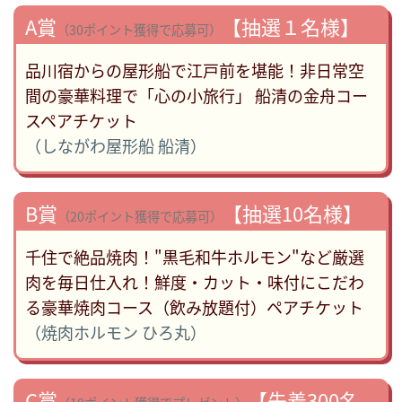
A賞
【抽選１名様】
（30ポイント獲得で応募可）
品川宿からの屋形船で江戸前を堪能！非日常空
間の豪華料理で「心の小旅行」 船清の金舟コー
スペアチケット
（しながわ屋形船 船清）
B賞
【抽選10名様】
（20ポイント獲得で応募可）
千住で絶品焼肉！"黒毛和牛ホルモン"など厳選
肉を毎日仕入れ！鮮度・カット・味付にこだわ
る豪華焼肉コース（飲み放題付）ペアチケット
（焼肉ホルモン ひろ丸）
C賞
【先着300名