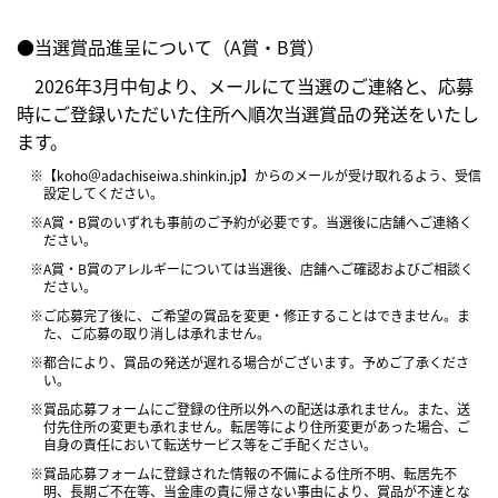
●当選賞品進呈について（A賞・B賞）
2026年3月中旬より、メールにて当選のご連絡と、応募
時にご登録いただいた住所へ順次当選賞品の発送をいたし
ます。
※【koho＠adachiseiwa.shinkin.jp】からのメールが受け取れるよう、受信
設定してください。
※A賞・B賞のいずれも事前のご予約が必要です。当選後に店舗へご連絡く
ださい。
※A賞・B賞のアレルギーについては当選後、店舗へご確認およびご相談く
ださい。
※ご応募完了後に、ご希望の賞品を変更・修正することはできません。ま
た、ご応募の取り消しは承れません。
※都合により、賞品の発送が遅れる場合がございます。予めご了承くださ
い。
※賞品応募フォームにご登録の住所以外への配送は承れません。また、送
付先住所の変更も承れません。転居等により住所変更があった場合、ご
自身の責任において転送サービス等をご手配ください。
※賞品応募フォームに登録された情報の不備による住所不明、転居先不
明、長期ご不在等、当金庫の責に帰さない事由により、賞品が不達とな