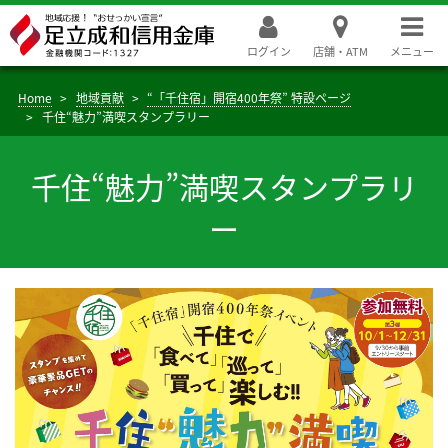
ログイン
店舗・ATM
メニュー
Home
地域貢献
“「千住宿」開宿400年祭” 特設ページ
千住“魅力”満喫スタンプラリー
千住“魅力”満喫スタンプラリ
ー