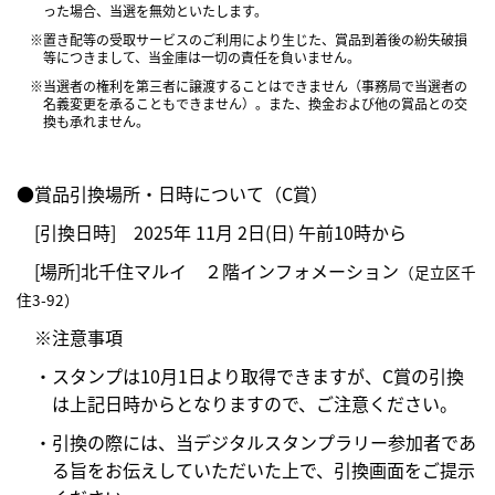
った場合、当選を無効といたします。
※置き配等の受取サービスのご利用により生じた、賞品到着後の紛失破損
等につきまして、当金庫は一切の責任を負いません。
※当選者の権利を第三者に譲渡することはできません（事務局で当選者の
名義変更を承ることもできません）。また、換金および他の賞品との交
換も承れません。
●賞品引換場所・日時について（C賞）
[引換日時] 2025年 11月 2日(日) 午前10時から
[場所]北千住マルイ ２階インフォメーション
（足立区千
住3-92）
※注意事項
・スタンプは10月1日より取得できますが、C賞の引換
は上記日時からとなりますので、ご注意ください。
・引換の際には、当デジタルスタンプラリー参加者であ
る旨をお伝えしていただいた上で、引換画面をご提示