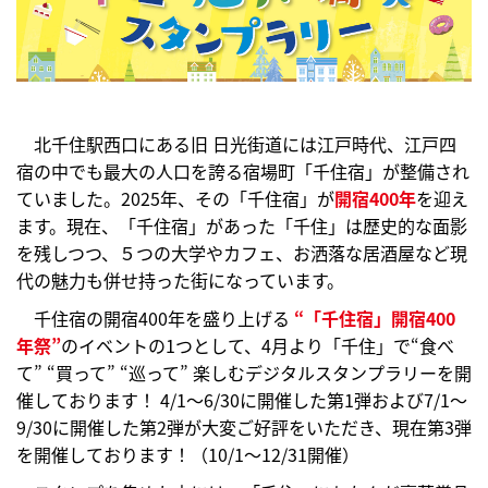
北千住駅西口にある旧 日光街道には江戸時代、江戸四
宿の中でも最大の人口を誇る宿場町「千住宿」が整備され
ていました。2025年、その「千住宿」が
開宿400年
を迎え
ます。現在、「千住宿」があった「千住」は歴史的な面影
を残しつつ、５つの大学やカフェ、お洒落な居酒屋など現
代の魅力も併せ持った街になっています。
千住宿の開宿400年を盛り上げる
“「千住宿」開宿400
年祭”
のイベントの1つとして、4月より「千住」で“食べ
て” “買って” “巡って” 楽しむデジタルスタンプラリーを開
催しております！ 4/1～6/30に開催した第1弾および7/1～
9/30に開催した第2弾が大変ご好評をいただき、現在第3弾
を開催しております！（10/1～12/31開催）