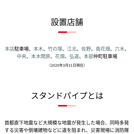
設置店舗
本店
駐車場、
本木
、
竹の塚
、
江北
、
佐野
、
南花畑
、
六木
、
中央
、
本木関原
、
花畑
、
弘道
、
本部
仲町駐車場
（2020年3月31日現在）
スタンドパイプとは
首都直下地震など大規模な地震が発生した場合、同時多発
する災害や倒壊建物などに道を阻まれ、災害現場に消防隊