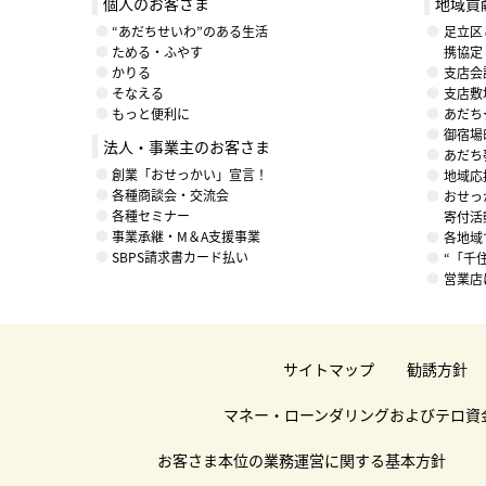
個人のお客さま
地域貢
“あだちせいわ”のある生活
足立区
ためる・ふやす
携協定
かりる
支店会
そなえる
支店敷
もっと便利に
あだち
御宿場
法人・事業主のお客さま
あだち
創業「おせっかい」宣言！
地域応援
各種商談会・交流会
おせっ
各種セミナー
寄付活
事業承継・M＆A支援事業
各地域
SBPS請求書カード払い
“「千
営業店
サイトマップ
勧誘方針
マネー・ローンダリングおよびテロ資
お客さま本位の業務運営に関する基本方針