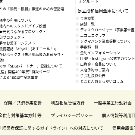
献
リクルート
との『協働・協創』推進のための包括連
足立成和信用金庫について
金庫概要
議室の利用について
店舗一覧
地内へのスタンドパイプ設置
ディスクロージャー（事業報告書
★元気つながるプロジェクト
ニコニコクラブ
印プロジェクト
シグマバンク業務提携について
夢のお菓子コンテスト
手数料一覧
情報誌『ASyell！(あすエール！)』
金利インフォメーション
かいボックス（未利用品等のお預かり・
LINE・Instagram公式アカウ
動）
出資金・会員について
での「SDGsパートナー」登録について
来店予約のご案内
住宿」開宿400年祭” 特設ページ
子会社決算公告
による100周年記念事業
とことんおせっかいコラム
保険／共済募集指針
利益相反管理方針
一般事業主行動計画
金供与対策基本方針 等
プライバシーポリシー
個人情報等利用
「経営者保証に関するガイドライン」への対応について
信用金庫電