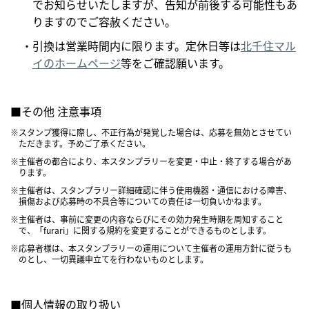
でお知らせいたしますが、告知が前後する可能性もあ
りますのでご容赦ください。
・引換は営業時間内に限ります。定休日等は
北千住マル
イのホームページ
等をご確認願います。
■その他 注意事項
※スタンプ獲得に際し、不正行為が発覚した場合は、応募を無効とさせてい
ただきます。予めご了承ください。
※主催者の都合により、本スタンプラリーを変更・中止・終了する場合があ
ります。
※主催者は、スタンプラリー詳細確認に伴う使用機器・通信における障害、
損傷および応募時の不具合等についての責任は一切負いかねます。
※主催者は、事前に変更の内容ならびにその効力発生時期を周知すること
で、「furari」に関する規約を変更することができるものとします。
※応募者様は、本スタンプラリーの運用について主催者の運用方針に従うも
のとし、一切異議申立てを行わないものとします。
■個人情報の取り扱い