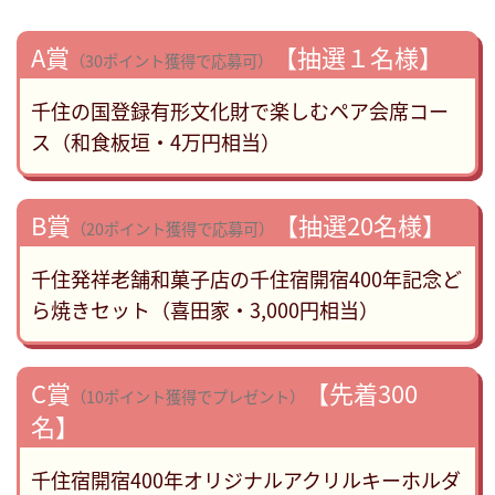
A賞
【抽選１名様】
（30ポイント獲得で応募可）
千住の国登録有形文化財で楽しむペア会席コー
ス（和食板垣・4万円相当）
B賞
【抽選20名様】
（20ポイント獲得で応募可）
千住発祥老舗和菓子店の千住宿開宿400年記念ど
ら焼きセット（喜田家・3,000円相当）
C賞
【先着300
（10ポイント獲得でプレゼント）
名】
千住宿開宿400年オリジナルアクリルキーホルダ