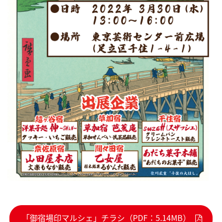
「御宿場印マルシェ」チラシ（PDF：5.14MB）