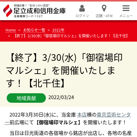
ログイン
店舗・ATM
メニュー
Home
お知らせ一覧
2022年
【終了】3/30(水)「御宿場印マルシェ」を開催いたします！【北千住】
【終了】3/30(水)「御宿場印
マルシェ」を開催いたしま
す！【北千住】
2022/03/24
地域貢献
2022年3月30日(水)に、当金庫
本店
横の
東京芸術センタ
ー
前広場にて
【御宿場印マルシェ】
を開催いたします！
当日は日光街道の各宿場から銘店が出店し、各地の名産