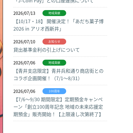
「J-Coin Pay」との口座連携について
2026/07/13
地域貢献
【10/17・18】 開催決定！「あだち菓子博
2026 in アリオ西新井」
2026/07/10
お知らせ
貸出基準金利の引上げについて
2026/07/06
地域貢献
【青井支店限定】青井兵和通り商店街との
コラボ企画開催！（7/1～8/31）
2026/07/06
100周年
【7/6～9/30 期間限定】定期預金キャンペ
ーン「創立100周年記念 地域の未来応援定
期預金」販売開始！【上限達し次第終了】