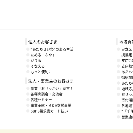
個人のお客さま
地域貢
“あだちせいわ”のある生活
足立区
ためる・ふやす
携協定
かりる
支店会
そなえる
支店敷
もっと便利に
あだち
御宿場
法人・事業主のお客さま
あだち
創業「おせっかい」宣言！
地域応援
各種商談会・交流会
おせっ
各種セミナー
寄付活
事業承継・M＆A支援事業
各地域
SBPS請求書カード払い
“「千
営業店