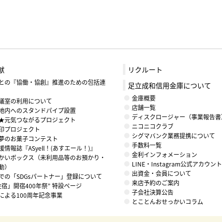
献
リクルート
との『協働・協創』推進のための包括連
足立成和信用金庫について
金庫概要
議室の利用について
店舗一覧
地内へのスタンドパイプ設置
ディスクロージャー（事業報告書
★元気つながるプロジェクト
ニコニコクラブ
印プロジェクト
シグマバンク業務提携について
夢のお菓子コンテスト
手数料一覧
情報誌『ASyell！(あすエール！)』
金利インフォメーション
かいボックス（未利用品等のお預かり・
LINE・Instagram公式アカウ
動）
出資金・会員について
での「SDGsパートナー」登録について
来店予約のご案内
住宿」開宿400年祭” 特設ページ
子会社決算公告
による100周年記念事業
とことんおせっかいコラム