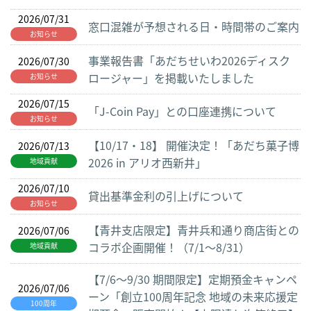
2026/07/31
窓口混雑が予想される日・時間帯のご案内
お知らせ
事業報告書「あだちせいわ2026ディスク
2026/07/30
ロージャー」を掲載いたしました
お知らせ
2026/07/15
「J-Coin Pay」との口座連携について
お知らせ
【10/17・18】 開催決定！「あだち菓子博
2026/07/13
2026 in アリオ西新井」
地域貢献
2026/07/10
貸出基準金利の引上げについて
お知らせ
【青井支店限定】青井兵和通り商店街との
2026/07/06
コラボ企画開催！（7/1～8/31）
地域貢献
【7/6～9/30 期間限定】定期預金キャンペ
2026/07/06
ーン「創立100周年記念 地域の未来応援定
100周年