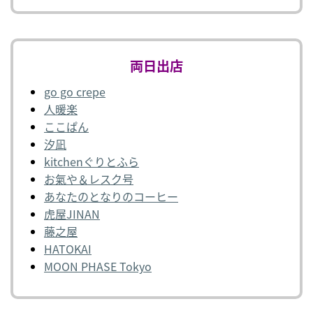
両日出店
go go crepe
人暖楽
ここぱん
汐凪
kitchenぐりとふら
お氣や＆レスク号
あなたのとなりのコーヒー
虎屋JINAN
藤之屋
HATOKAI
MOON PHASE Tokyo