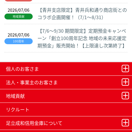
【青井支店限定】青井兵和通り商店街との
2026/07/06
コラボ企画開催！（7/1～8/31）
地域貢献
【7/6～9/30 期間限定】定期預金キャンペ
2026/07/06
ーン「創立100周年記念 地域の未来応援定
100周年
期預金」販売開始！【上限達し次第終了】
個人のお客さま
法人・事業主のお客さま
地域貢献
リクルート
足立成和信用金庫について