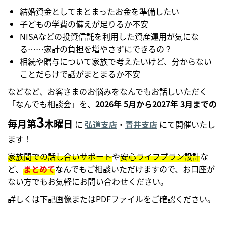
結婚資金としてまとまったお金を準備したい
子どもの学費の備えが足りるか不安
NISAなどの投資信託を利用した資産運用が気にな
る……家計の負担を増やさずにできるの？
相続や贈与について家族で考えたいけど、分からない
ことだらけで話がまとまるか不安
などなど、お客さまのお悩みをなんでもお話しいただく
「なんでも相談会」を、
2026年 5月から2027年 3月までの
3
毎月第
木曜日
に
弘道支店
・
青井支店
にて開催いたし
ます！
家族間での話し合いサポート
や
安心ライフプラン設計
な
ど、
まとめて
なんでもご相談いただけますので、お口座が
ない方でもお気軽にお問い合わせください。
詳しくは下記画像またはPDFファイルをご確認ください。