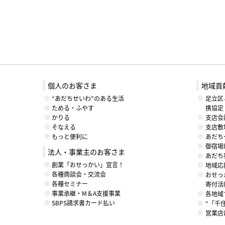
個人のお客さま
地域貢
“あだちせいわ”のある生活
足立区
ためる・ふやす
携協定
かりる
支店会
そなえる
支店敷
もっと便利に
あだち
御宿場
法人・事業主のお客さま
あだち
創業「おせっかい」宣言！
地域応援
各種商談会・交流会
おせっ
各種セミナー
寄付活
事業承継・M＆A支援事業
各地域
SBPS請求書カード払い
“「千
営業店