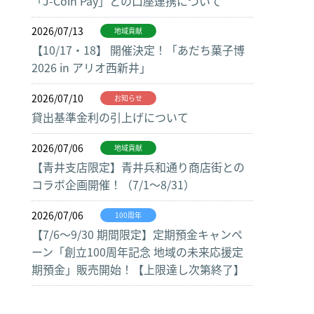
「J-Coin Pay」との口座連携について
2026/07/13
地域貢献
【10/17・18】 開催決定！「あだち菓子博
2026 in アリオ西新井」
2026/07/10
お知らせ
貸出基準金利の引上げについて
2026/07/06
地域貢献
【青井支店限定】青井兵和通り商店街との
コラボ企画開催！（7/1～8/31）
2026/07/06
100周年
【7/6～9/30 期間限定】定期預金キャンペ
ーン「創立100周年記念 地域の未来応援定
期預金」販売開始！【上限達し次第終了】