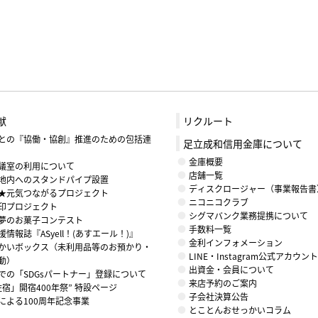
献
リクルート
との『協働・協創』推進のための包括連
足立成和信用金庫について
金庫概要
議室の利用について
店舗一覧
地内へのスタンドパイプ設置
ディスクロージャー（事業報告書
★元気つながるプロジェクト
ニコニコクラブ
印プロジェクト
シグマバンク業務提携について
夢のお菓子コンテスト
手数料一覧
情報誌『ASyell！(あすエール！)』
金利インフォメーション
かいボックス（未利用品等のお預かり・
LINE・Instagram公式アカウ
動）
出資金・会員について
での「SDGsパートナー」登録について
来店予約のご案内
住宿」開宿400年祭” 特設ページ
子会社決算公告
による100周年記念事業
とことんおせっかいコラム