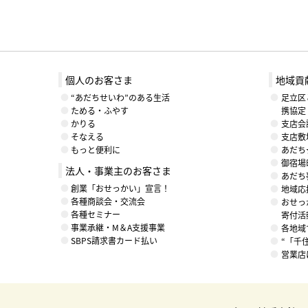
個人のお客さま
地域貢
“あだちせいわ”のある生活
足立区
ためる・ふやす
携協定
かりる
支店会
そなえる
支店敷
もっと便利に
あだち
御宿場
法人・事業主のお客さま
あだち
創業「おせっかい」宣言！
地域応援
各種商談会・交流会
おせっ
各種セミナー
寄付活
事業承継・M＆A支援事業
各地域
SBPS請求書カード払い
“「千
営業店