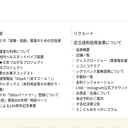
献
リクルート
との『協働・協創』推進のための包括連
足立成和信用金庫について
金庫概要
議室の利用について
店舗一覧
地内へのスタンドパイプ設置
ディスクロージャー（事業報告書
★元気つながるプロジェクト
ニコニコクラブ
印プロジェクト
シグマバンク業務提携について
夢のお菓子コンテスト
手数料一覧
情報誌『ASyell！(あすエール！)』
金利インフォメーション
かいボックス（未利用品等のお預かり・
LINE・Instagram公式アカウ
動）
出資金・会員について
での「SDGsパートナー」登録について
来店予約のご案内
住宿」開宿400年祭” 特設ページ
子会社決算公告
による100周年記念事業
とことんおせっかいコラム