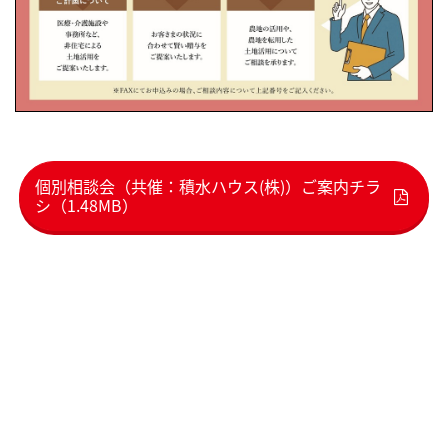
個別相談会（共催：積水ハウス(株)）ご案内チラ
シ（1.48MB）